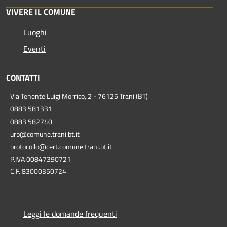
VIVERE IL COMUNE
Luoghi
Eventi
CONTATTI
Via Tenente Luigi Morrico, 2 - 76125 Trani (BT)
0883 581331
0883 582740
urp@comune.trani.bt.it
protocollo@cert.comune.trani.bt.it
P.IVA 00847390721
C.F. 83000350724
Leggi le domande frequenti