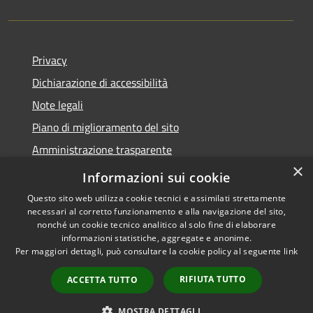
Privacy
Dichiarazione di accessibilità
Note legali
Piano di miglioramento del sito
Amministrazione trasparente
×
Albo Pretorio
Informazioni sui cookie
Questo sito web utilizza cookie tecnici e assimilati strettamente
necessari al corretto funzionamento e alla navigazione del sito,
nonché un cookie tecnico analitico al solo fine di elaborare
informazioni statistiche, aggregate e anonime.
RSS
Copyright © 2026 • Comune di
Per maggiori dettagli, può consultare la cookie policy al seguente
link
Accessibilità
Trani • Powered by
Privacy
Municipium
Accesso
•
RIFIUTA TUTTO
ACCETTA TUTTO
Cookie
redazione
Mappa del sito
MOSTRA DETTAGLI