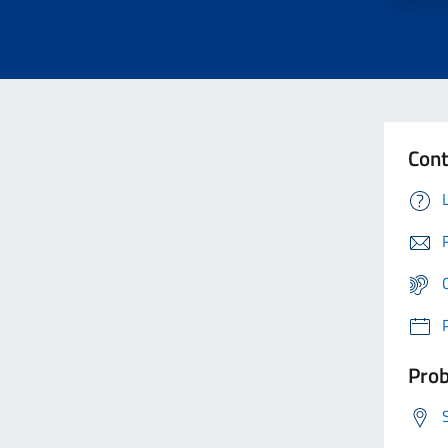
Cont
Prob