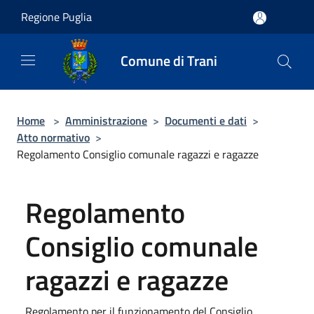
Salta al contenuto principale
Regione Puglia
Comune di Trani
Home
>
Amministrazione
>
Documenti e dati
>
Atto normativo
>
Regolamento Consiglio comunale ragazzi e ragazze
Regolamento
Consiglio comunale
ragazzi e ragazze
Regolamento per il funzionamento del Consiglio