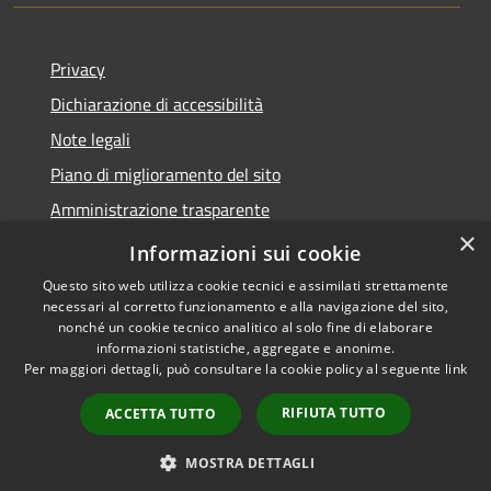
Privacy
Dichiarazione di accessibilità
Note legali
Piano di miglioramento del sito
Amministrazione trasparente
×
Albo Pretorio
Informazioni sui cookie
Questo sito web utilizza cookie tecnici e assimilati strettamente
necessari al corretto funzionamento e alla navigazione del sito,
nonché un cookie tecnico analitico al solo fine di elaborare
informazioni statistiche, aggregate e anonime.
RSS
Copyright © 2026 • Comune di
Per maggiori dettagli, può consultare la cookie policy al seguente
link
Accessibilità
Trani • Powered by
Privacy
Municipium
Accesso
•
RIFIUTA TUTTO
ACCETTA TUTTO
Cookie
redazione
Mappa del sito
MOSTRA DETTAGLI