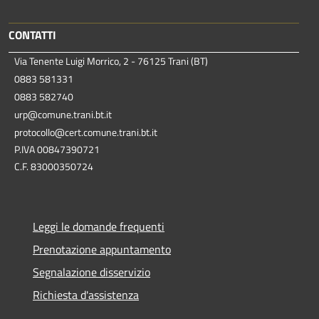
CONTATTI
Via Tenente Luigi Morrico, 2 - 76125 Trani (BT)
0883 581331
0883 582740
urp@comune.trani.bt.it
protocollo@cert.comune.trani.bt.it
P.IVA 00847390721
C.F. 83000350724
Leggi le domande frequenti
Prenotazione appuntamento
Segnalazione disservizio
Richiesta d'assistenza