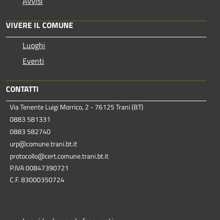
Avvisi
VIVERE IL COMUNE
Luoghi
Eventi
CONTATTI
Via Tenente Luigi Morrico, 2 - 76125 Trani (BT)
0883 581331
0883 582740
urp@comune.trani.bt.it
protocollo@cert.comune.trani.bt.it
P.IVA 00847390721
C.F. 83000350724