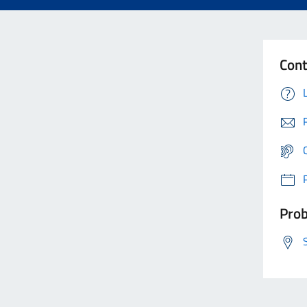
Cont
Prob