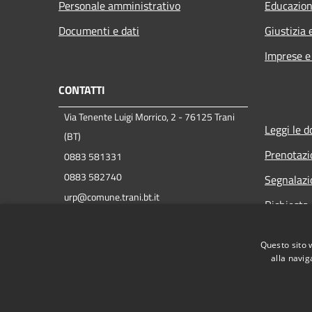
Personale amministrativo
Educazion
Documenti e dati
Giustizia 
Imprese 
CONTATTI
Via Tenente Luigi Morrico, 2 - 76125 Trani
Leggi le 
(BT)
Prenotaz
0883 581331
0883 582740
Segnalazi
urp@comune.trani.bt.it
Richiesta 
protocollo@cert.comune.trani.bt.it
P.IVA 00847390721
Questo sito 
C.F. 83000350724
alla navig