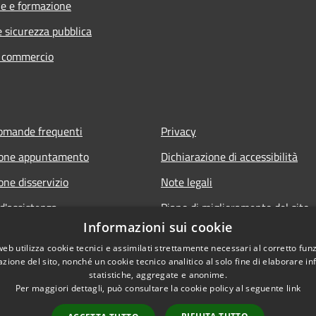
e e formazione
e sicurezza pubblica
e commercio
domande frequenti
Privacy
ione appuntamento
Dichiarazione di accessibilità
one disservizio
Note legali
d'assistenza
Piano di miglioramento del sito
Informazioni sui cookie
Amministrazione trasparente
web utilizza cookie tecnici e assimilati strettamente necessari al corretto fu
Albo Pretorio
azione del sito, nonché un cookie tecnico analitico al solo fine di elaborare i
statistiche, aggregate e anonime.
Per maggiori dettagli, può consultare la cookie policy al seguente
link