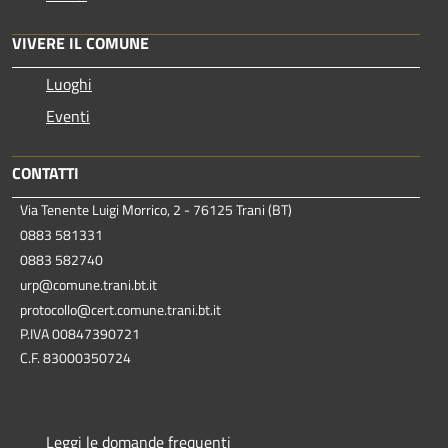
VIVERE IL COMUNE
Luoghi
Eventi
CONTATTI
Via Tenente Luigi Morrico, 2 - 76125 Trani (BT)
0883 581331
0883 582740
urp@comune.trani.bt.it
protocollo@cert.comune.trani.bt.it
P.IVA 00847390721
C.F. 83000350724
Leggi le domande frequenti