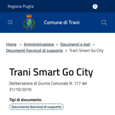
Salta al contenuto principale
Regione Puglia
Comune di Trani
Home
>
Amministrazione
>
Documenti e dati
>
Documenti (tecnico) di supporto
>
Trani Smart Go City
Trani Smart Go City
Deliberazione di Giunta Comunale N. 177 del
31/10/2019
Tipi di documento
:
Documento (tecnico) di supporto