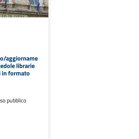
to/aggiorname
edole librarie
i in formato
iso pubblico