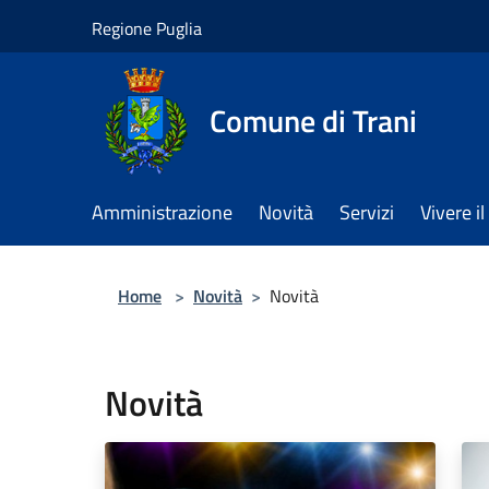
Salta al contenuto principale
Regione Puglia
Comune di Trani
Amministrazione
Novità
Servizi
Vivere 
Home
>
Novità
>
Novità
Novità