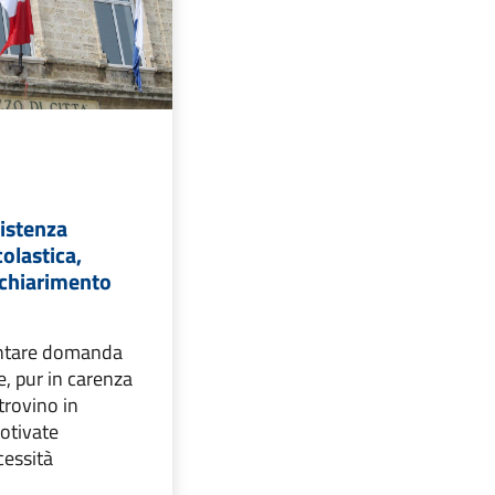
istenza
colastica,
 chiarimento
ntare domanda
, pur in carenza
trovino in
otivate
cessità