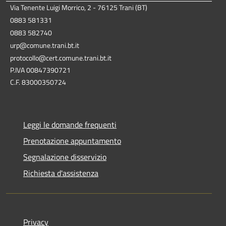
Via Tenente Luigi Morrico, 2 - 76125 Trani (BT)
0883 581331
0883 582740
urp@comune.trani.bt.it
protocollo@cert.comune.trani.bt.it
P.IVA 00847390721
C.F. 83000350724
Leggi le domande frequenti
Prenotazione appuntamento
Segnalazione disservizio
Richiesta d'assistenza
Privacy