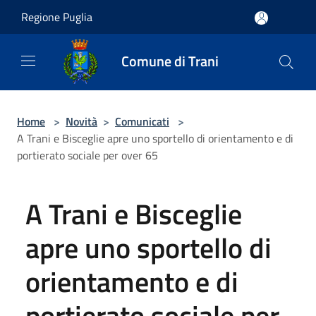
Salta al contenuto principale
Regione Puglia
Comune di Trani
Home
>
Novità
>
Comunicati
>
A Trani e Bisceglie apre uno sportello di orientamento e di
portierato sociale per over 65
A Trani e Bisceglie
apre uno sportello di
orientamento e di
portierato sociale per