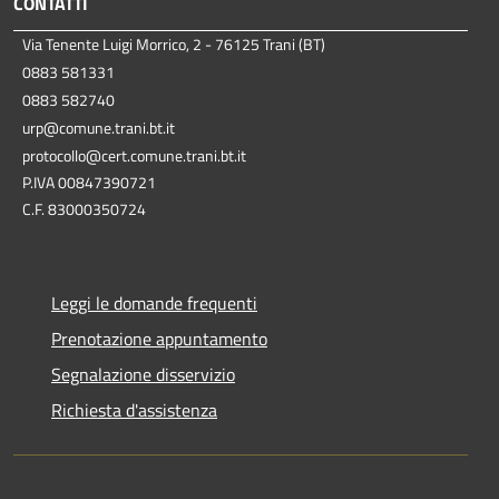
CONTATTI
Via Tenente Luigi Morrico, 2 - 76125 Trani (BT)
0883 581331
0883 582740
urp@comune.trani.bt.it
protocollo@cert.comune.trani.bt.it
P.IVA 00847390721
C.F. 83000350724
Leggi le domande frequenti
Prenotazione appuntamento
Segnalazione disservizio
Richiesta d'assistenza