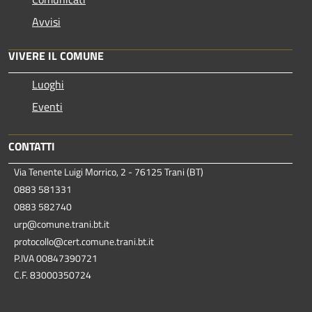
Avvisi
VIVERE IL COMUNE
Luoghi
Eventi
CONTATTI
Via Tenente Luigi Morrico, 2 - 76125 Trani (BT)
0883 581331
0883 582740
urp@comune.trani.bt.it
protocollo@cert.comune.trani.bt.it
P.IVA 00847390721
C.F. 83000350724