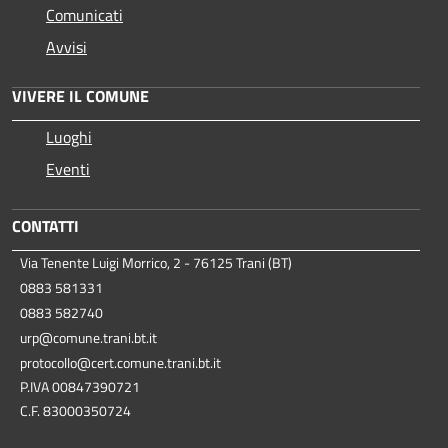
Comunicati
Avvisi
VIVERE IL COMUNE
Luoghi
Eventi
CONTATTI
Via Tenente Luigi Morrico, 2 - 76125 Trani (BT)
0883 581331
0883 582740
urp@comune.trani.bt.it
protocollo@cert.comune.trani.bt.it
P.IVA 00847390721
C.F. 83000350724