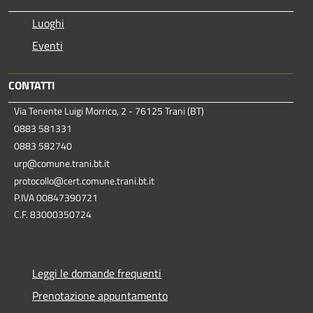
Luoghi
Eventi
CONTATTI
Via Tenente Luigi Morrico, 2 - 76125 Trani (BT)
0883 581331
0883 582740
urp@comune.trani.bt.it
protocollo@cert.comune.trani.bt.it
P.IVA 00847390721
C.F. 83000350724
Leggi le domande frequenti
Prenotazione appuntamento