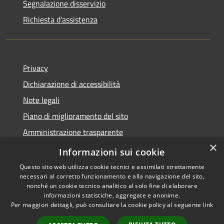
Segnalazione disservizio
Richiesta d'assistenza
Privacy
Dichiarazione di accessibilità
Note legali
Piano di miglioramento del sito
Amministrazione trasparente
×
Albo Pretorio
Informazioni sui cookie
Questo sito web utilizza cookie tecnici e assimilati strettamente
necessari al corretto funzionamento e alla navigazione del sito,
nonché un cookie tecnico analitico al solo fine di elaborare
informazioni statistiche, aggregate e anonime.
RSS
Copyright © 2026 • Comune di
Per maggiori dettagli, può consultare la cookie policy al seguente
link
Accessibilità
Trani • Powered by
Privacy
Municipium
Accesso
•