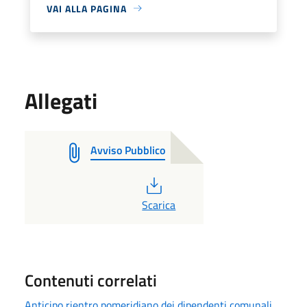
VAI ALLA PAGINA
Allegati
Avviso Pubblico
PDF
Scarica
Contenuti correlati
Anticipo rientro pomeridiano dei dipendenti comunali