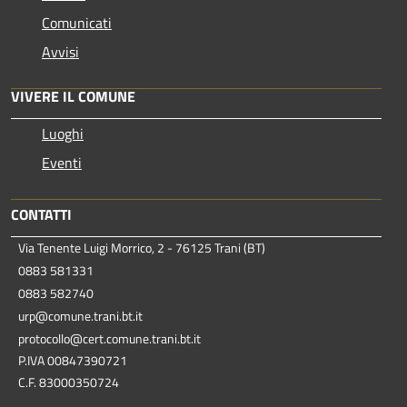
Comunicati
Avvisi
VIVERE IL COMUNE
Luoghi
Eventi
CONTATTI
Via Tenente Luigi Morrico, 2 - 76125 Trani (BT)
0883 581331
0883 582740
urp@comune.trani.bt.it
protocollo@cert.comune.trani.bt.it
P.IVA 00847390721
C.F. 83000350724