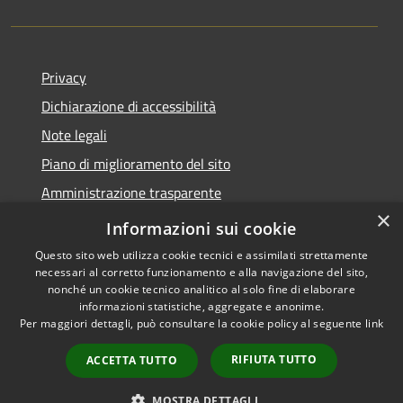
Privacy
Dichiarazione di accessibilità
Note legali
Piano di miglioramento del sito
Amministrazione trasparente
×
Albo Pretorio
Informazioni sui cookie
Questo sito web utilizza cookie tecnici e assimilati strettamente
necessari al corretto funzionamento e alla navigazione del sito,
nonché un cookie tecnico analitico al solo fine di elaborare
informazioni statistiche, aggregate e anonime.
RSS
Copyright © 2026 • Comune di
Per maggiori dettagli, può consultare la cookie policy al seguente
link
Accessibilità
Trani • Powered by
Privacy
Municipium
Accesso
•
RIFIUTA TUTTO
ACCETTA TUTTO
Cookie
redazione
Mappa del sito
MOSTRA DETTAGLI