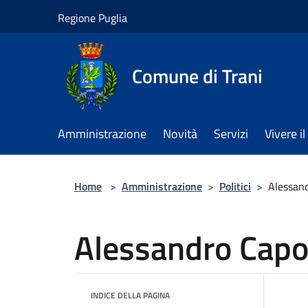
Salta al contenuto principale
Regione Puglia
Comune di Trani
Amministrazione
Novità
Servizi
Vivere 
Home
>
Amministrazione
>
Politici
>
Alessan
Alessandro Cap
INDICE DELLA PAGINA