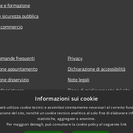
e e formazione
e sicurezza pubblica
e commercio
domande frequenti
Privacy
ione appuntamento
Dichiarazione di accessibilità
one disservizio
Note legali
d'assistenza
Piano di miglioramento del sito
Informazioni sui cookie
Amministrazione trasparente
web utilizza cookie tecnici e assimilati strettamente necessari al corretto fu
Albo Pretorio
azione del sito, nonché un cookie tecnico analitico al solo fine di elaborare i
statistiche, aggregate e anonime.
Per maggiori dettagli, può consultare la cookie policy al seguente
link