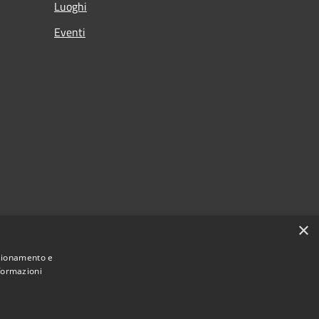
Luoghi
Eventi
×
nzionamento e
nformazioni