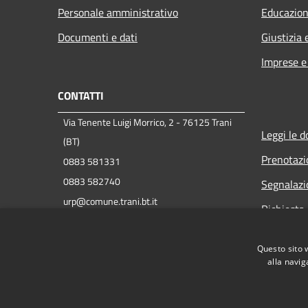
Personale amministrativo
Educazion
Documenti e dati
Giustizia 
Imprese 
CONTATTI
Via Tenente Luigi Morrico, 2 - 76125 Trani
Leggi le 
(BT)
Prenotaz
0883 581331
0883 582740
Segnalazi
urp@comune.trani.bt.it
Richiesta 
protocollo@cert.comune.trani.bt.it
P.IVA 00847390721
Questo sito 
C.F. 83000350724
alla navig