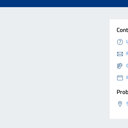
Cont
Prob