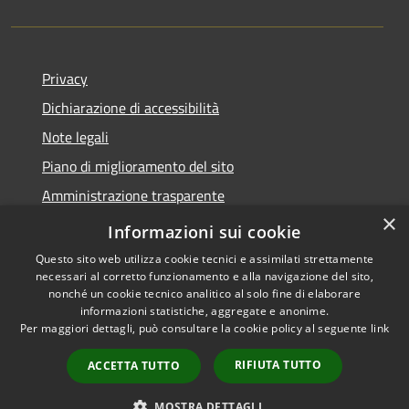
Privacy
Dichiarazione di accessibilità
Note legali
Piano di miglioramento del sito
Amministrazione trasparente
×
Albo Pretorio
Informazioni sui cookie
Questo sito web utilizza cookie tecnici e assimilati strettamente
necessari al corretto funzionamento e alla navigazione del sito,
nonché un cookie tecnico analitico al solo fine di elaborare
informazioni statistiche, aggregate e anonime.
RSS
Copyright © 2026 • Comune di
Per maggiori dettagli, può consultare la cookie policy al seguente
link
Accessibilità
Trani • Powered by
Privacy
Municipium
Accesso
•
RIFIUTA TUTTO
ACCETTA TUTTO
Cookie
redazione
Mappa del sito
MOSTRA DETTAGLI