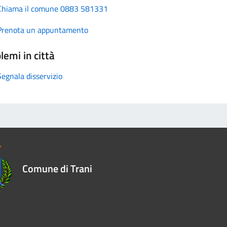
Chiama il comune 0883 581331
Prenota un appuntamento
lemi in città
Segnala disservizio
Comune di Trani