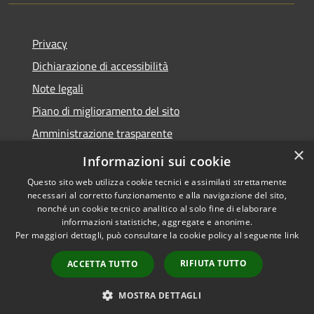
Privacy
Dichiarazione di accessibilità
Note legali
Piano di miglioramento del sito
Amministrazione trasparente
×
Albo Pretorio
Informazioni sui cookie
Questo sito web utilizza cookie tecnici e assimilati strettamente
necessari al corretto funzionamento e alla navigazione del sito,
nonché un cookie tecnico analitico al solo fine di elaborare
informazioni statistiche, aggregate e anonime.
RSS
Copyright © 2026 • Comune di
Per maggiori dettagli, può consultare la cookie policy al seguente
link
Accessibilità
Trani • Powered by
Privacy
Municipium
Accesso
•
RIFIUTA TUTTO
ACCETTA TUTTO
Cookie
redazione
Mappa del sito
MOSTRA DETTAGLI