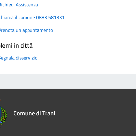
Richiedi Assistenza
Chiama il comune 0883 581331
Prenota un appuntamento
lemi in città
Segnala disservizio
Comune di Trani