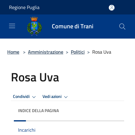
Salta al contenuto principale
Regione Puglia
Comune di Trani
Home
>
Amministrazione
>
Politici
>
Rosa Uva
Rosa Uva
Condividi
Vedi azioni
INDICE DELLA PAGINA
Incarichi