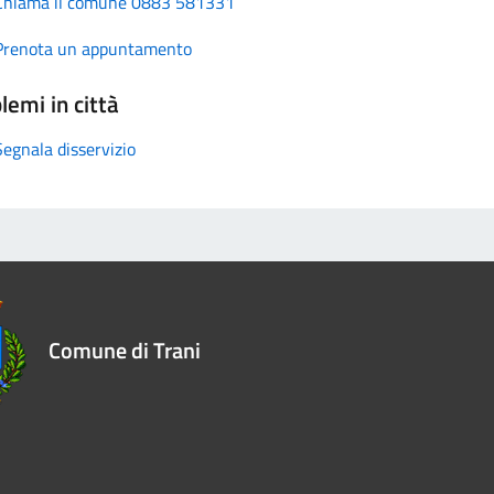
Chiama il comune 0883 581331
Prenota un appuntamento
lemi in città
Segnala disservizio
Comune di Trani