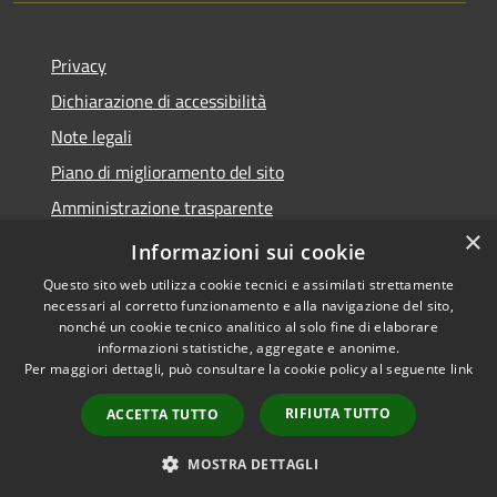
Privacy
Dichiarazione di accessibilità
Note legali
Piano di miglioramento del sito
Amministrazione trasparente
×
Albo Pretorio
Informazioni sui cookie
Questo sito web utilizza cookie tecnici e assimilati strettamente
necessari al corretto funzionamento e alla navigazione del sito,
nonché un cookie tecnico analitico al solo fine di elaborare
informazioni statistiche, aggregate e anonime.
RSS
Copyright © 2026 • Comune di
Per maggiori dettagli, può consultare la cookie policy al seguente
link
Accessibilità
Trani • Powered by
Privacy
Municipium
Accesso
•
RIFIUTA TUTTO
ACCETTA TUTTO
Cookie
redazione
Mappa del sito
MOSTRA DETTAGLI