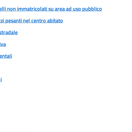
rrelli non immatricolati su area ad uso pubblico
zi pesanti nel centro abitato
 stradale
iva
entali
i