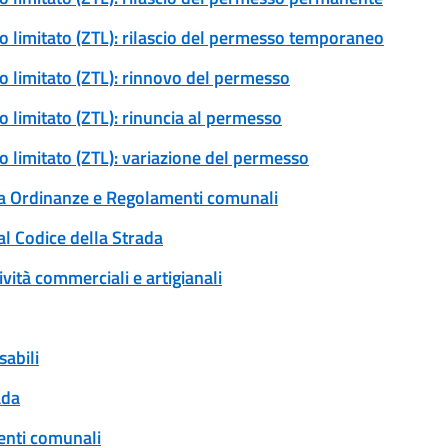
ico limitato (ZTL): rilascio del permesso temporaneo
ico limitato (ZTL): rinnovo del permesso
co limitato (ZTL): rinuncia al permesso
co limitato (ZTL): variazione del permesso
 a Ordinanze e Regolamenti comunali
al Codice della Strada
ività commerciali e artigianali
sabili
ada
enti comunali