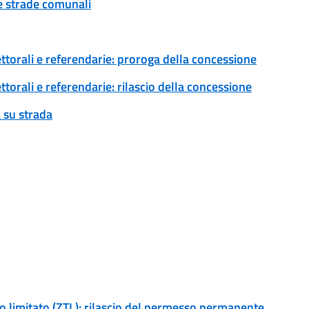
ue strade comunali
ettorali e referendarie: proroga della concessione
ttorali e referendarie: rilascio della concessione
 su strada
ico limitato (ZTL): rilascio del permesso permanente