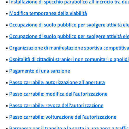
•
Installazione di specchio parabolico all'incrocio tra d
•
Modifica temporanea della viabilità
•
Occupazione di suolo pubblico per svolgere attività el
•
Occupazione di suolo pubblico per svolgere attività ele
•
Organizzazione di manifestazione sportiva competitiva
•
Ospitalità di cittadini stranieri non comunitari o apolidi
•
Pagamento di una sanzione
•
Passo carrabile: autorizzazione all'apertura
•
Passo carrabile: modifica dell'autorizzazione
•
Passo carrabile: revoca dell'autorizzazione
•
Passo carrabile: volturazione dell'autorizzazione
•
Permesso per il transito e la sosta in una zona a traff