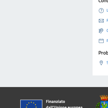
Cont
Prob