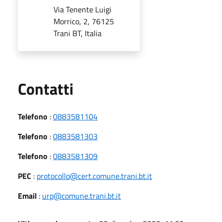
Via Tenente Luigi
Morrico, 2, 76125
Trani BT, Italia
Utili
Contatti
Telefono
:
0883581104
Telefono
:
0883581303
Telefono
:
0883581309
PEC
:
protocollo@cert.comune.trani.bt.it
Email
:
urp@comune.trani.bt.it