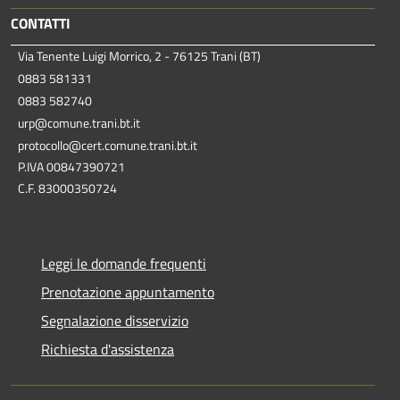
CONTATTI
Via Tenente Luigi Morrico, 2 - 76125 Trani (BT)
0883 581331
0883 582740
urp@comune.trani.bt.it
protocollo@cert.comune.trani.bt.it
P.IVA 00847390721
C.F. 83000350724
Leggi le domande frequenti
Prenotazione appuntamento
Segnalazione disservizio
Richiesta d'assistenza