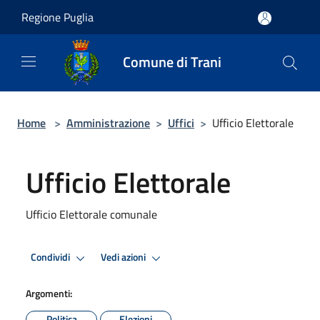
Salta al contenuto principale
Regione Puglia
Comune di Trani
Home
>
Amministrazione
>
Uffici
>
Ufficio Elettorale
Ufficio Elettorale
Ufficio Elettorale comunale
Condividi
Vedi azioni
Argomenti:
Politica
Elezioni