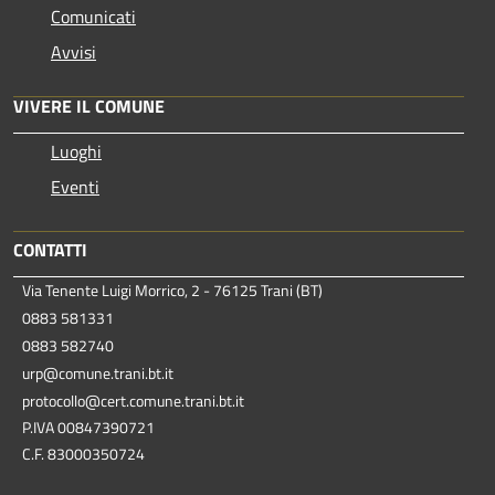
Comunicati
Avvisi
VIVERE IL COMUNE
Luoghi
Eventi
CONTATTI
Via Tenente Luigi Morrico, 2 - 76125 Trani (BT)
0883 581331
0883 582740
urp@comune.trani.bt.it
protocollo@cert.comune.trani.bt.it
P.IVA 00847390721
C.F. 83000350724