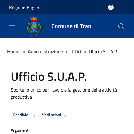
Salta al contenuto principale
Regione Puglia
Comune di Trani
Home
>
Amministrazione
>
Uffici
>
Ufficio S.U.A.P.
Ufficio S.U.A.P.
Sportello unico per l'avvio e la gestione delle attività
produttive
Condividi
Vedi azioni
Argomenti: