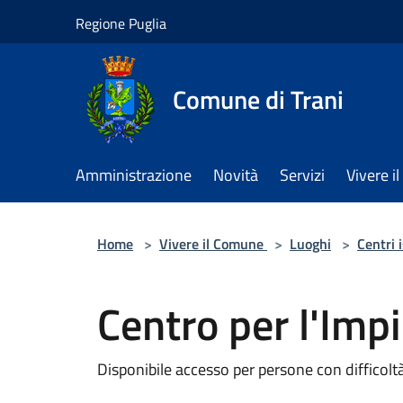
Salta al contenuto principale
Regione Puglia
Comune di Trani
Amministrazione
Novità
Servizi
Vivere 
Home
>
Vivere il Comune
>
Luoghi
>
Centri 
Centro per l'Imp
Disponibile accesso per persone con difficolt