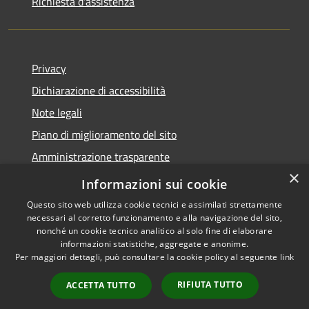
Richiesta d'assistenza
Privacy
Dichiarazione di accessibilità
Note legali
Piano di miglioramento del sito
Amministrazione trasparente
×
Albo Pretorio
Informazioni sui cookie
Questo sito web utilizza cookie tecnici e assimilati strettamente
necessari al corretto funzionamento e alla navigazione del sito,
nonché un cookie tecnico analitico al solo fine di elaborare
informazioni statistiche, aggregate e anonime.
RSS
Copyright © 2026 • Comune di
Per maggiori dettagli, può consultare la cookie policy al seguente
link
Accessibilità
Trani • Powered by
Privacy
Municipium
Accesso
•
RIFIUTA TUTTO
ACCETTA TUTTO
Cookie
redazione