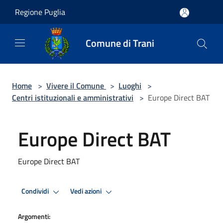
Salta al contenuto principale
Regione Puglia
Comune di Trani
Home
>
Vivere il Comune
>
Luoghi
>
Centri istituzionali e amministrativi
>
Europe Direct BAT
Europe Direct BAT
Europe Direct BAT
Condividi
Vedi azioni
Argomenti: