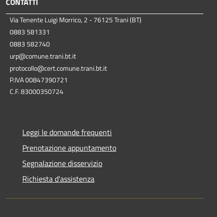
CONTATTI
Via Tenente Luigi Morrico, 2 - 76125 Trani (BT)
0883 581331
0883 582740
urp@comune.trani.bt.it
protocollo@cert.comune.trani.bt.it
P.IVA 00847390721
C.F. 83000350724
Leggi le domande frequenti
Prenotazione appuntamento
Segnalazione disservizio
Richiesta d'assistenza