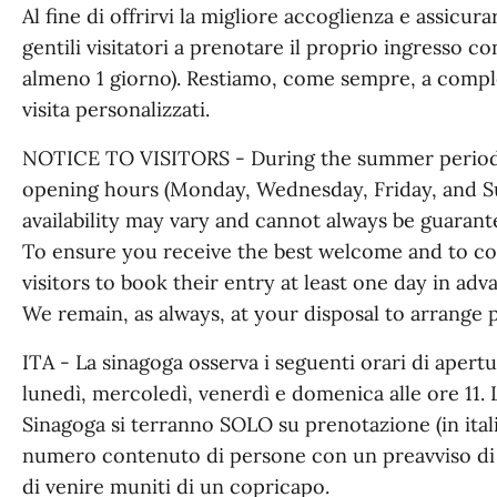
Al fine di offrirvi la migliore accoglienza e assicur
gentili visitatori a prenotare il proprio ingresso c
almeno 1 giorno). Restiamo, come sempre, a comple
visita personalizzati.
NOTICE TO VISITORS - During the summer period,
opening hours (Monday, Wednesday, Friday, and Su
availability may vary and cannot always be guarant
To ensure you receive the best welcome and to conf
visitors to book their entry at least one day in adv
We remain, as always, at your disposal to arrange pe
ITA - La sinagoga osserva i seguenti orari di apertu
lunedì, mercoledì, venerdì e domenica alle ore 11. Le
Sinagoga si terranno SOLO su prenotazione (in itali
numero contenuto di persone con un preavviso di a
di venire muniti di un copricapo.