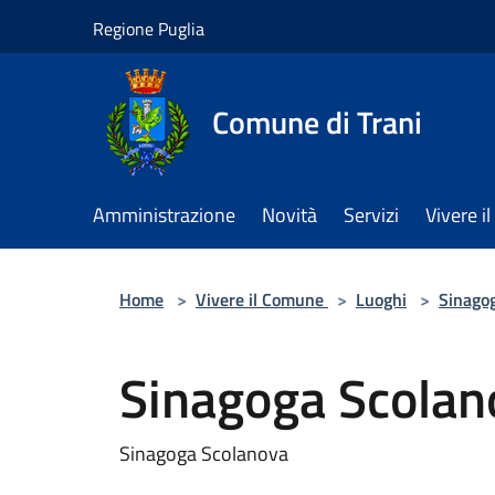
Salta al contenuto principale
Regione Puglia
Comune di Trani
Amministrazione
Novità
Servizi
Vivere 
Home
>
Vivere il Comune
>
Luoghi
>
Sinago
Sinagoga Scolan
Sinagoga Scolanova