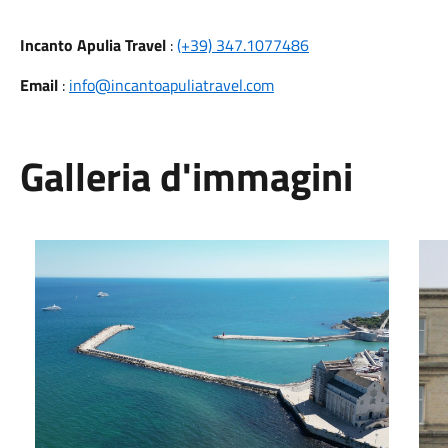
Incanto Apulia Travel
:
(+39) 347.1077486
Email
:
info@incantoapuliatravel.com
Galleria d'immagini
Foto Comune 1
Fot