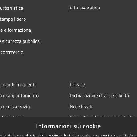
Vita lavorativa
 urbanistica
 tempo libero
e e formazione
e sicurezza pubblica
e commercio
domande frequenti
Privacy
ione appuntamento
Dichiarazione di accessibilità
one disservizio
Note legali
d'assistenza
Piano di miglioramento del sito
Informazioni sui cookie
Amministrazione trasparente
web utilizza cookie tecnici e assimilati strettamente necessari al corretto fu