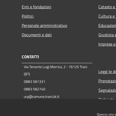
Enti e fondazioni
Catasto e
Politici
Cultura e
Personale amministrativo
Educazion
Documenti e dati
Giustizia 
Imprese 
CONTATTI
Via Tenente Luigi Morrico, 2 - 76125 Trani
Leggi le 
(BT)
Prenotaz
0883 581331
0883 582740
Segnalazi
urp@comune.trani.bt.it
Richiesta 
protocollo@cert.comune.trani.bt.it
P.IVA 00847390721
Questo sito 