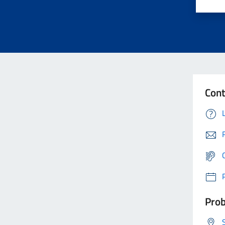
Cont
Prob