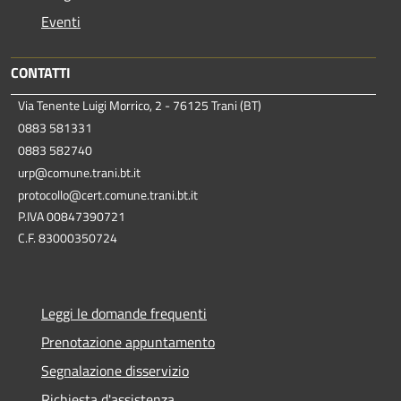
Eventi
CONTATTI
Via Tenente Luigi Morrico, 2 - 76125 Trani (BT)
0883 581331
0883 582740
urp@comune.trani.bt.it
protocollo@cert.comune.trani.bt.it
P.IVA 00847390721
C.F. 83000350724
Leggi le domande frequenti
Prenotazione appuntamento
Segnalazione disservizio
Richiesta d'assistenza