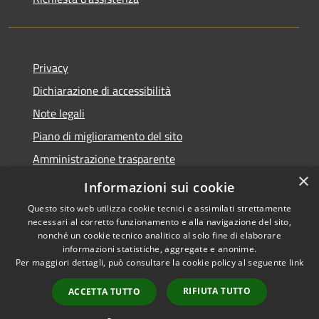
Privacy
Dichiarazione di accessibilità
Note legali
Piano di miglioramento del sito
Amministrazione trasparente
×
Albo Pretorio
Informazioni sui cookie
Questo sito web utilizza cookie tecnici e assimilati strettamente
necessari al corretto funzionamento e alla navigazione del sito,
nonché un cookie tecnico analitico al solo fine di elaborare
informazioni statistiche, aggregate e anonime.
RSS
Copyright © 2026 • Comune di
Per maggiori dettagli, può consultare la cookie policy al seguente
link
Accessibilità
Trani • Powered by
Privacy
Municipium
Accesso
•
RIFIUTA TUTTO
ACCETTA TUTTO
Cookie
redazione