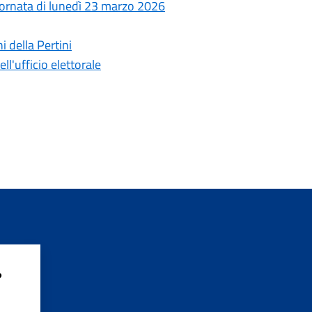
 giornata di lunedì 23 marzo 2026
 della Pertini
l'ufficio elettorale
?