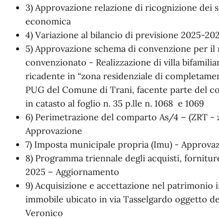
3) Approvazione relazione di ricognizione dei se
economica
4) Variazione al bilancio di previsione 2025-20
5) Approvazione schema di convenzione per il r
convenzionato - Realizzazione di villa bifamili
ricadente in “zona residenziale di completamen
PUG del Comune di Trani, facente parte del co
in catasto al foglio n. 35 p.lle n. 1068 e 1069
6) Perimetrazione del comparto As/4 – (ZRT - z
Approvazione
7) Imposta municipale propria (Imu) - Approva
8) Programma triennale degli acquisti, fornitu
2025 – Aggiornamento
9) Acquisizione e accettazione nel patrimonio i
immobile ubicato in via Tasselgardo oggetto del
Veronico