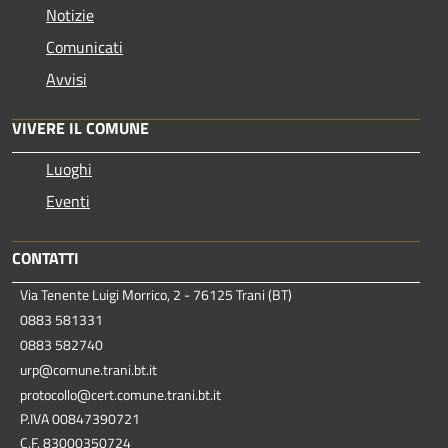
Notizie
Comunicati
Avvisi
VIVERE IL COMUNE
Luoghi
Eventi
CONTATTI
Via Tenente Luigi Morrico, 2 - 76125 Trani (BT)
0883 581331
0883 582740
urp@comune.trani.bt.it
protocollo@cert.comune.trani.bt.it
P.IVA 00847390721
C.F. 83000350724