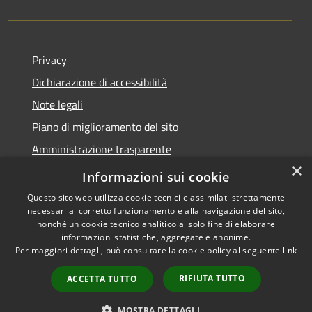
Privacy
Dichiarazione di accessibilità
Note legali
Piano di miglioramento del sito
Amministrazione trasparente
×
Albo Pretorio
Informazioni sui cookie
Questo sito web utilizza cookie tecnici e assimilati strettamente
necessari al corretto funzionamento e alla navigazione del sito,
nonché un cookie tecnico analitico al solo fine di elaborare
informazioni statistiche, aggregate e anonime.
RSS
Copyright © 2026 • Comune di
Per maggiori dettagli, può consultare la cookie policy al seguente
link
Accessibilità
Trani • Powered by
Privacy
Municipium
Accesso
•
RIFIUTA TUTTO
ACCETTA TUTTO
Cookie
redazione
Mappa del sito
MOSTRA DETTAGLI