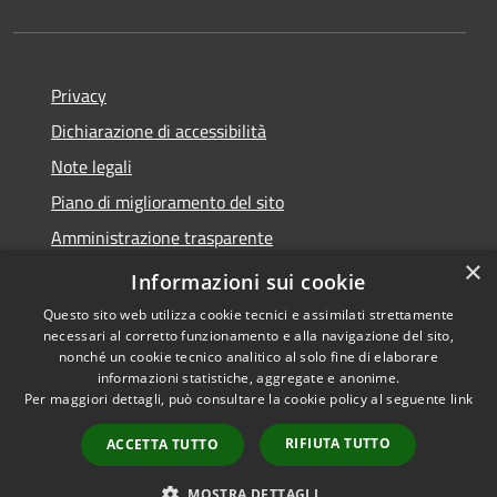
Privacy
Dichiarazione di accessibilità
Note legali
Piano di miglioramento del sito
Amministrazione trasparente
×
Albo Pretorio
Informazioni sui cookie
Questo sito web utilizza cookie tecnici e assimilati strettamente
necessari al corretto funzionamento e alla navigazione del sito,
nonché un cookie tecnico analitico al solo fine di elaborare
informazioni statistiche, aggregate e anonime.
RSS
Copyright © 2026 • Comune di
Per maggiori dettagli, può consultare la cookie policy al seguente
link
Accessibilità
Trani • Powered by
Privacy
Municipium
Accesso
•
RIFIUTA TUTTO
ACCETTA TUTTO
Cookie
redazione
Mappa del sito
MOSTRA DETTAGLI