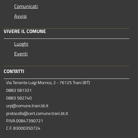
Comunicati
Avvisi
VIVERE IL COMUNE
Luoghi
Eventi
CONTATTI
Via Tenente Luigi Morrico, 2 - 76125 Trani (BT)
0883 581331
0883 582740
urp@comune.trani.bt.it
protocollo@cert.comune.trani.bt.it
P.IVA 00847390721
C.F. 83000350724