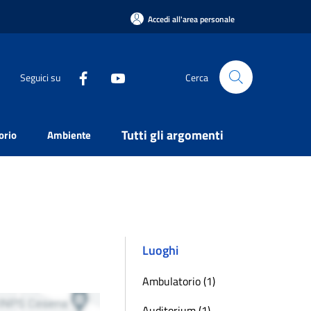
Accedi all'area personale
Seguici su
Cerca
Tutti gli argomenti
orio
Ambiente
Luoghi
Ambulatorio (1)
Auditorium (1)