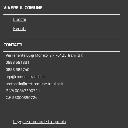
VIVERE IL COMUNE
Luoghi
Eventi
CONTATTI
Via Tenente Luigi Morrico, 2 - 76125 Trani (BT)
0883 581331
0883 582740
urp@comune.trani.bt.it
protocollo@cert.comune.trani.bt.it
P.IVA 00847390721
C.F. 83000350724
Leggi le domande frequenti